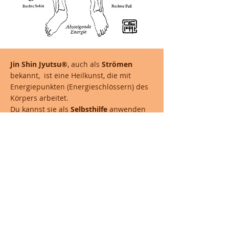
Jin Shin Jyutsu®
, auch als
Strömen
bekannt, ist eine Heilkunst, die mit
Energiepunkten (Energieschlössern) des
Körpers arbeitet.
Du kannst sie als
Selbsthilfe
anwenden
oder lässt dich "strömen"...
(Aufgrund der aktuellen Situation biete
ich derzeit keine körpernahen Ström-
Sitzungen an)
Die Selbsthilfe ist ganz einfach.
Du legst die Fingerspitzen oder die ganze
Hand über der Kleidung auf die
"Energieschlösser". Je Sequenz einige
Minuten, bis du Wärme oder ein Pulsen