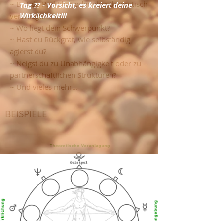
~ Bist du Praktiker oder eher theoretisch
Tag ?? - Vorsicht, es kreiert deine
Wirklichkeit!!!
veranlagt?
~ Wo liegt dein Schwerpunkt?
~ Hast du Rückgrat, wie selbständig
agierst du?
~ Neigst du zu Unabhängigkeit oder zu
partnerschaftlichen Strukturen?
~ Und vieles mehr...
BEISPIELE