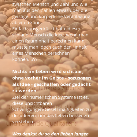
zwischen Mensch und Zahl und wie
man aus den Zahlen etwas über die
geistige und körperliche Veranlagung
ableiten kann.
Einfach ausgedrückt hatte dieser
schlaue Mensch die Idee, wenn man
einen Rauminhalt berechnen kann,
müsste man doch auch den "Inhalt"
eines Menschen berechnen
können...???
Nichts im Leben wird sichtbar,
ohne vorher im Geiste - sozusagen
als Idee - geschaffen oder gedacht
Der Zahlenkreis / deine
zu werden.
Grundveranlagung
Ziel der numerischen Systeme ist es,
diese unsichtbaren
Der Zahlenkreis gibt dir
Schwingungen/Gesetzmäßigkeiten zu
Aufschluss über veranlagte
decodieren, um das Leben besser zu
verstehen.
und fehlende Qualitäten:
Was denkst du so den lieben langen