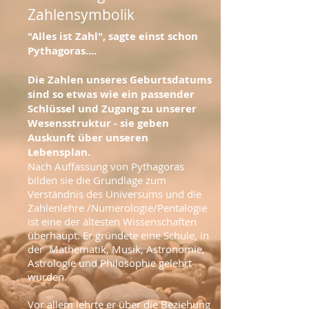
Zahlensymbolik
"Alles ist Zahl", sagte einst schon
Pythagoras....
Die Zahlen unseres Geburtsdatums
sind so etwas wie ein passender
Schlüssel und Zugang zu unserer
Wesensstruktur - sie geben
Auskunft über unseren
Lebensplan.
Nach Auffassung von Pythagoras
bilden sie die Grundlage zum
Verständnis des Universums und die
Zahlenlehre /Numerologie/Pentalogie
ist eine der ältesten Wissenschaften
überhaupt. Er gründete eine Schule, in
der Mathematik, Musik, Astronomie,
Astrologie und Philosophie gelehrt
wurden.
Vor allem lehrte er über die Beziehung